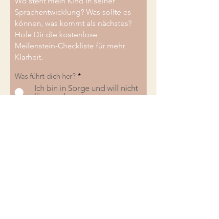
Wo steht mein Kind in seiner
Sprachentwicklung? Was sollte es
können, was kommt als nächstes?
Hole Dir die kostenlose
Meilenstein-Checkliste für mehr
Klarheit.
Was führt dich her?
*
Ich bin in Sorge und will nicht
länger abwarten
Ich bin proaktiv und will
informiert sein
Wir stehen auf der Warteliste
oder sind in Logopädie
Ich bin LogopädIN oder
StudentIn für Logopädie
Ich stimme der
Datenschutzvereinbarung zu.
Datenschutzbedingungen hier
einsehen