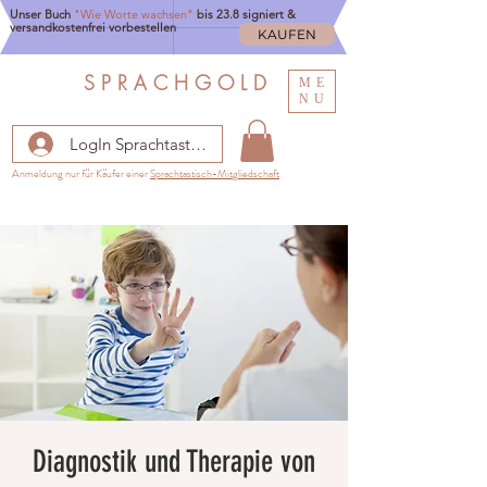
Unser Buch
"Wie Worte wachsen"
bis 23.8 signiert &
versandkostenfrei vorbestellen
KAUFEN
S P R A C H G O L D
ME
NU
LogIn Sprachtastisch
Anmeldung nur für Käufer einer
Sprachtastisch-Mitgliedschaft
Diagnostik und Therapie von