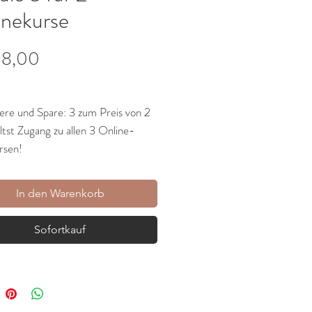
inekurse
Preis
08,00
ere und Spare: 3 zum Preis von 2
tst Zugang zu allen 3 Online-
rsen!
lte umfassendes Wissen zur
In den Warenkorb
ch- und Ausspracheentwicklung.
 wirkungsvolle
Sofortkauf
chlehrstrategien für Wortschatz
Grammatik, die ohne Mehraufwand
rem Alltag funktionieren.
hre wie Du Kinder mit der Technik
ialogischen Lesens