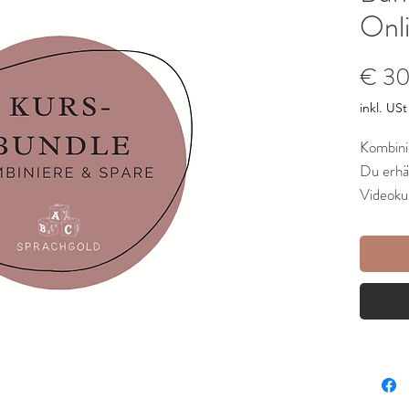
Onl
€ 3
inkl. USt
Kombini
Du erhäl
Videoku
Erha
Spra
Lerne
Spra
und 
in Eu
Erfa
des d