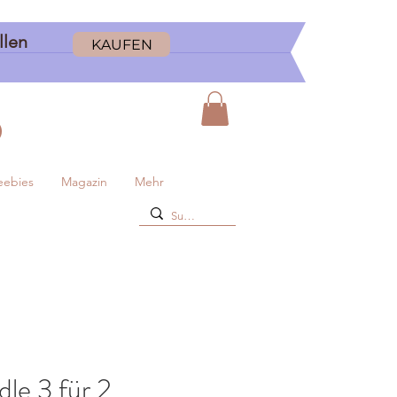
ellen
KAUFEN
D
eebies
Magazin
Mehr
le 3 für 2