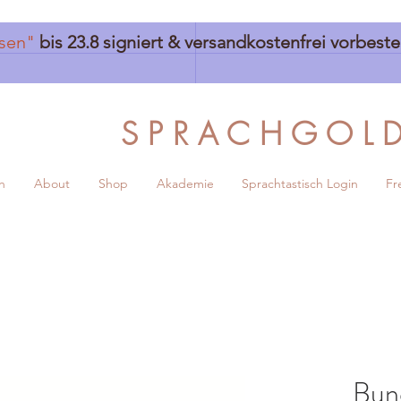
sen"
bis 23.8 signiert & versandkostenfrei vorbest
S P R A C H G O L 
h
About
Shop
Akademie
Sprachtastisch Login
Fr
Bund