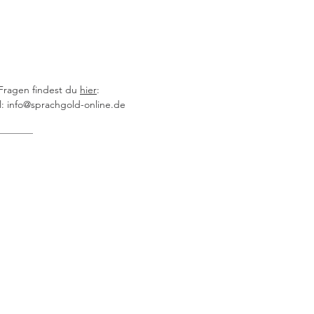
entw
Spra
Schr
unter
Lerne
 Fragen findest du
hier
:
: info@sprachgold-online.de
Aussp
unter
Vorlä
Schr
Bonus: E
Rabatt i
Baby & 
Eltern-