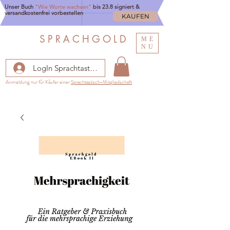
Unser Buch
"Wie Worte wachsen"
bis 23.8 signiert &
versandkostenfrei vorbestellen
KAUFEN
S P R A C H G O L D
ME
NU
LogIn Sprachtastisch
Anmeldung nur für Käufer einer
Sprachtastisch-Mitgliedschaft