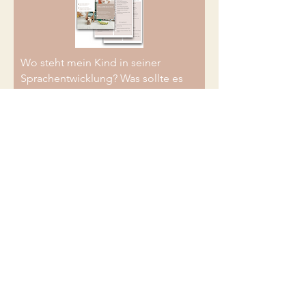
Wo steht mein Kind in seiner
Sprachentwicklung? Was sollte es
können, was kommt als nächstes?
Hole Dir die kostenlose
Meilenstein-Checkliste für mehr
Klarheit.
Was führt dich her?
*
Ich bin in Sorge und will nicht
länger abwarten
Ich bin proaktiv und will
informiert sein
Wir stehen auf der Warteliste
oder sind in Logopädie
Ich bin LogopädIN oder
StudentIn für Logopädie
Ich stimme der
Datenschutzvereinbarung zu.
Datenschutzbedingungen hier