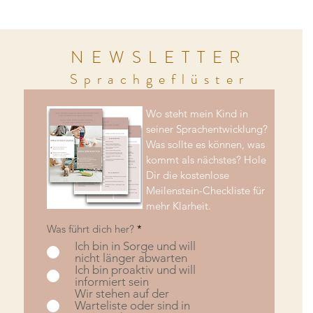
NEWSLETTER
Sprachgeflüster
Wo steht mein Kind in
seiner Sprachentwicklung?
Was sollte es können, was
kommt als nächstes? Hole
Dir die kostenlose
Meilenstein-Checkliste für
mehr Klarheit.
Was führt dich her?
*
Ich bin in Sorge und will
nicht länger abwarten
Ich bin proaktiv und will
informiert sein
Wir stehen auf der
Warteliste oder sind in