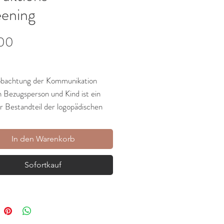
eening
Preis
,00
bachtung der Kommunikation
 Bezugsperson und Kind ist ein
r Bestandteil der logopädischen
tik und Therapie. Denn nur so
ir Eltern gezielt dabei
In den Warenkorb
ützen, die
Interaktion mit ihrem
verbessern und somit die
Sofortkauf
che Entwicklung positiv zu
ssen.
Checkliste zur
Analyse der Eltern-
eraktion
ist ein
unverzichtbares