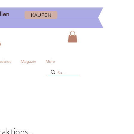
ellen
KAUFEN
D
eebies
Magazin
Mehr
raktions-