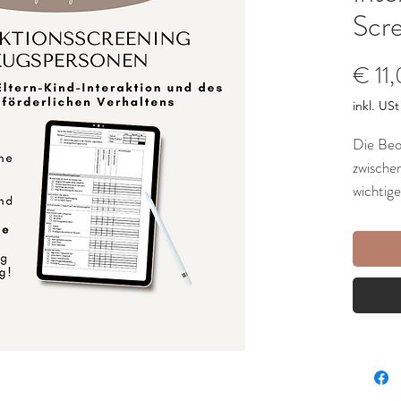
Scr
€ 11
inkl. USt
Die Beo
zwischen
wichtige
Diagnos
können w
unterst
Kind zu 
sprachli
beeinflu
Unsere 
Kind-Int