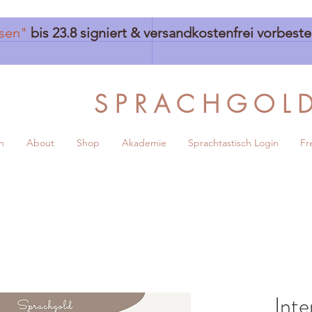
sen"
bis 23.8 signiert & versandkostenfrei vorbest
S P R A C H G O L 
h
About
Shop
Akademie
Sprachtastisch Login
Fr
Inte