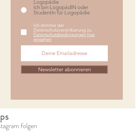
Logopädie
Ich bin LogopädIN oder
StudentIn für Logopädie
Ich stimme der
Datenschutzvereinbarung zu.
Datenschutzbedingungen hier
einsehen
Newsletter abonnieren
pps
stagram folgen