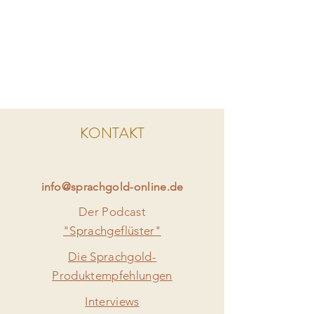
seiner Sprachenticklung begleiten!
Dein Kind hat
Schwierigkeiten in der
Aussprache, dem Sprachverständnis,
dem Wortschatz oder der
Grammatik
?
Du
wartest auf einen Logopädieplatz
KONTAKT
oder ihr seid bereits in
Sprachtherapie und du willst die
Logopädie zu Hause unterstützen
?
info@sprachgold-online.de
Das
All-Inclusive-Paket
enthält
Der Podcast
alles, was du für eine erfolgreiche
"Sprachgeflüster"
Sprachentwicklung und
Die Sprachgold-
Sprachförderung benötigst. Es
Produktempfehlungen
beinhaltet unsere
wertvollsten Ressourcen und vereint
Interviews