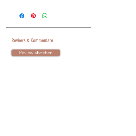
Dieses Rundum-Sorglos-Paket
im
40% Preisvorteil
ist genau das
Richtige für dich, wenn du dein
Kind im Alltag
selbst sprachlich
Reviews & Kommentare
unterstützen willst UND
Review abgeben
professionelle Sprachförderung
vpn
Experten genießen möchtest. Das
ist
Sprachförderung 2.0.
Die frühen Kindheitsjahre sind die
entscheidenen Phase in der
Sprachentwickung. Was dein Kind
sieht oder hört und welche
Sprachvorbilder es erlebt haben
enorm viel Einfluss! Mit diesem
Paket kannst du dein Kind optimal in