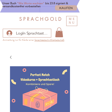
Unser Buch
"Wie Worte wachsen"
bis 23.8 signiert &
versandkostenfrei vorbestellen
KAUFEN
S P R A C H G O L D
ME
NU
LogIn Sprachtastisch
Anmeldung nur für Käufer einer
Sprachtastisch-Mitgliedschaft