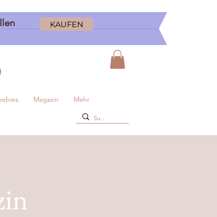
ellen
KAUFEN
D
eebies
Magazin
Mehr
zin