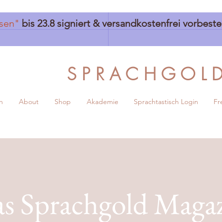
sen"
bis 23.8 signiert & versandkostenfrei vorbest
S P R A C H G O L 
h
About
Shop
Akademie
Sprachtastisch Login
Fr
s Sprachgold Maga