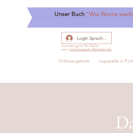
Unser Buch
"Wie Worte wach
LogIn Sprachtastisch
Anmeldung nur für Käufer
einer
Sprachtastisch-Mitgliedschaft
Onlineangebote
Logopädie in Fürt
Da