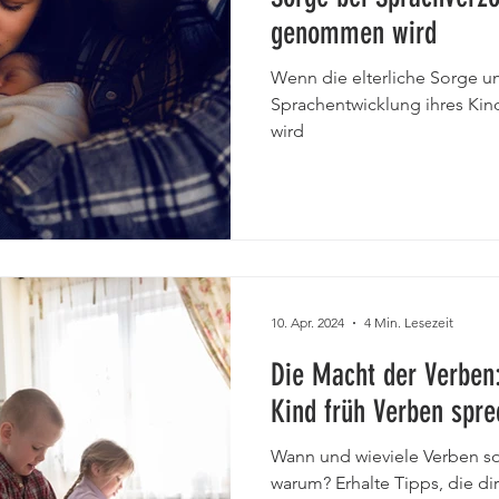
genommen wird
ge
Legasthenie und Lese-Rechtschreibst
Lesen und Schre
Wenn die elterliche Sorge 
Sprachentwicklung ihres Ki
wird
ngenband
Verbale Entwicklungsdyspraxie
Logopädie
10. Apr. 2024
4 Min. Lesezeit
Die Macht der Verben:
Kind früh Verben spr
Wann und wieviele Verben so
warum? Erhalte Tipps, die di