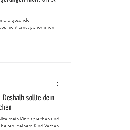
iben
Legasthenie
um die gesunde
ndes nicht ernst genommen
Interview
CMD
 Deshalb sollte dein
echen
llte mein Kind sprechen und
r helfen, deinem Kind Verben