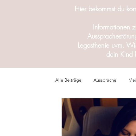
Hier bekommst du kom
Informationen 
Aussprachestörung
Legasthenie uvm. Wi
dein Kind
Alle Beiträge
Aussprache
Mei
Digitale Medien für Kinder
M
Sprachentwicklungsstörung