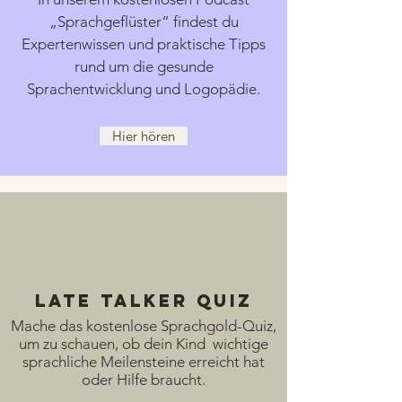
„Sprachgeflüster“ findest du
Expertenwissen und praktische Tipps
rund um die gesunde
Sprachentwicklung und Logopädie.
Hier hören
Late Talker Quiz
Mache das kostenlose Sprachgold-Quiz,
um zu schauen, ob dein Kind wichtige
sprachliche Meilensteine erreicht hat
oder Hilfe braucht.