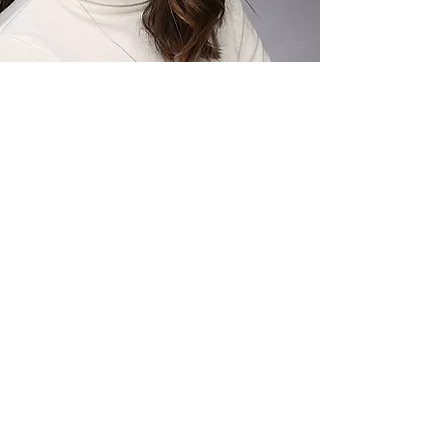
ICH BIN
PATRICIA
Für Dich & Dein
Kind habe ich mich
ausgebildet
Logopädin (B.Sc.)