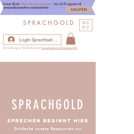
Unser Buch
"Wie Worte wachsen"
bis 23.8 signiert &
versandkostenfrei vorbestellen
KAUFEN
S P R A C H G O L D
ME
NU
LogIn Sprachtastisch
Anmeldung nur für Käufer einer
Sprachtastisch-Mitgliedschaft
SPRACHGOLD
Sprechen beginnt hier
Entdecke unsere Ressourcen zur