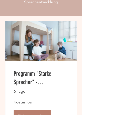
Sprachentwicklung
Programm "Starke
Sprecher" -
Sprachförderung für Late
6 Tage
Talker
Kostenlos