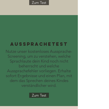
Zum Test
Aussprachetest
Nutze unser kostenloses Aussprache-
Screening, um zu verstehen, welche
Sprachlaute dein Kind noch nicht
beherrscht und welche
Aussprachefehler vorliegen. Erhalte
sofort Ergebnisse und einen Plan, mit
dem das Sprechen deines Kindes
verständlicher wird.
Zum Test