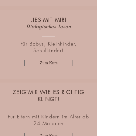
LIES MIT MIR!
Dialogisches Lesen
Für Babys, Kleinkinder,
Schulkinder!
Zum Kurs
ZEIG´MIR WIE ES RICHTIG
KLINGT!
Für Eltern mit Kindern im Alter ab
24 Monaten
Zum Kurs