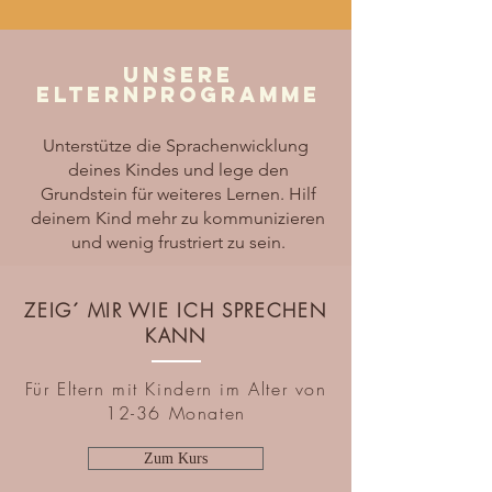
Unsere
Elternprogramme
Unterstütze die Sprachenwicklung
deines Kindes und lege den
Grundstein für weiteres Lernen. Hilf
deinem Kind mehr zu kommunizieren
und wenig frustriert zu sein.
ZEIG´ MIR WIE ICH SPRECHEN
KANN
Für Eltern mit Kindern im Alter von
12-36 Monaten
Zum Kurs