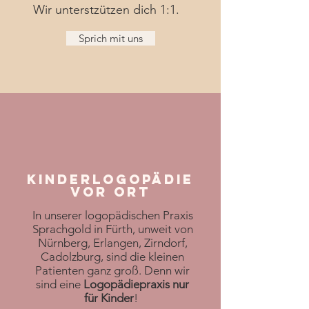
Wir unterstzützen dich 1:1.
Sprich mit uns
Kinderlogopädie
vor Ort
In unserer logopädischen Praxis
Sprachgold in Fürth, unweit von
Nürnberg, Erlangen, Zirndorf,
Cadolzburg, sind die kleinen
Patienten ganz groß. Denn wir
sind eine
Logopädiepraxis nur
für Kinder
!